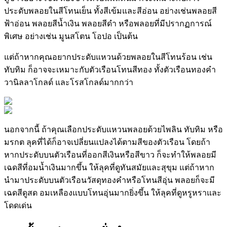
ประดับพลอยในสีโทนเย็น ทั้งสีเข้มและสีอ่อน อย่างเช่นพลอยสี
ฟ้าอ่อน พลอยสีน้ำเงิน พลอยสีดำ หรือพลอยที่มีปรากฏการณ์
พิเศษ อย่างเช่น มูนสโตน โอปอ เป็นต้น
แต่ถ้าหากคุณอยากประดับแหวนด้วยพลอยในสีโทนร้อน เช่น
ทับทิม ก็อาจจะเหมาะกับตัวเรือนโทนสีทอง ทั้งตัวเรือนทองคำ
วานิลลาโกลด์ และโรสโกลด์มากกว่า
นอกจากนี้ ถ้าคุณเลือกประดับแหวนพลอยด้วยไพลิน ทับทิม หรือ
มรกต ลุคที่ได้ก็อาจเปลี่ยนแปลงได้ตามสีของตัวเรือน โดยถ้า
หากประดับบนตัวเรือนที่ออกสีเงินหรือสีขาว ก็จะทำให้พลอยมี
เฉดสีที่อมน้ำเงินมากขึ้น ให้ลุคที่ดูทันสมัยและสุขุม แต่ถ้าหาก
นำมาประดับบนตัวเรือนวัสดุทองคำหรือโทนสีอุ่น พลอยก็จะมี
เฉดสีดูสด อมเหลืองแบบโทนอุ่นมากยิ่งขึ้น ให้ลุคที่ดูหรูหราและ
โดดเด่น