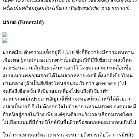
เฉดสี ไม่ว่าจะเป็นสีเขียว (เขียวบางกะจะ เขียวส่อง) สีชมพู สีม่วง
หรือแม้แต่สีชมพูอมส้ม (เรียกว่า Padparadscha หายากมากๆ)
มรกต (Emerald)
มรกตมีระดับความแข็งอยู่ที่ 7.5/10 ซึ่งก็ถือว่ายังมีความทนทาน
เพียงพอ ผู้คนมักมองมรกตว่าเป็นอัญมณีที่มีสีเขียวน่าหลงใหล
และซ่อนความลึกลับน่าค้นหาเอาไว้ โดยคุณสามารถเลือกซื้อ
แบบแหวนพลอยมรกตได้ในหลากหลายเฉดสี ตั้งแต่สีเขียวโทน
ปานกลาง (ถ้าเป็นสีเขียวโทนอ่อนจะเรียกว่า green beryl) ไป
จนถึงสีเขียวเข้ม สีเขียวอมเหลืองไปจนถึงสีเขียวฟ้า
และมรกตเป็นประเภทอัญมณีที่มักจะมองเห็นตำหนิได้ด้วยตา
เปล่าเป็นปกติ จึงไม่ต้องตกใจไปถ้าหาก แหวนมรกตของคุณจะมี
ตำหนิอยู่ภายในบ้าง เพียงแต่คุณต้องระวังเวลาเลือกมรกตโดย
ไม่เลือกแบบที่มีตำหนิใกล้กับพื้นผิวหรือขอบพลอยมากจนเกินไป
ในตำราแหวนเสริมดวง มรกตจะหมายถึงการเติบโต การมีพลัง