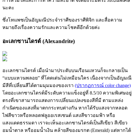
การสวมใส่และการทำความสะอาด จึงต้องระมัดระวังเป็นพิเศษ
นะคะ
ซึ่งโทแพซเป็นอัญมณีประจำราศีของราศีพิจิก และสื่อความ
หมายถึงเรื่องความรักและความโชคดีอีกด้วยค่ะ
อะเลกซานไดรต์ (Alexandrite)
อะเลกซานไดรต์ เมื่อนำมาประดับบนเรือนแหวนก็จะกลายเป็น
“แบบแหวนพลอย” ที่โดดเด่นไม่เหมือนใคร เนื่องจากเป็นอัญมณี
มีสีที่เปลี่ยนสีได้ตามมุมมองของเรา
(ปรากฏการณ์ color change)
โดยอะเลกซานไดรต์มีระดับความแข็งอยู่ที่ 8.5/10 ความพิเศษอยู่
ตรงที่เขาสามารถแสดงการเปลี่ยนแปลงของสีที่มี ตามแหล่ง
กำเนิดของแสงที่มาตกกระทบต่างกัน หากได้รับแสงจากหลอด
ไฟสีขาวหรือหลอดฟลูออเรสเซนต์ แสงสีขาวอมฟ้า หรือ
แสงแดดธรรมดา เราจะเห็นอะเลกซานไดรต์เป็นสีเขียว สีเขียว
อมน้ำตาล หรืออมน้ำเงิน คล้ายสีของมรกต (Emerald) แต่หากได้