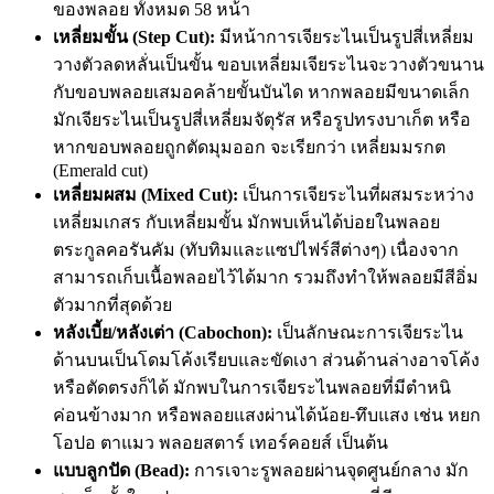
ของพลอย ทั้งหมด 58 หน้า
เหลี่ยมขั้น (Step Cut):
มีหน้าการเจียระไนเป็นรูปสี่เหลี่ยม
วางตัวลดหลั่นเป็นขั้น ขอบเหลี่ยมเจียระไนจะวางตัวขนาน
กับขอบพลอยเสมอคล้ายขั้นบันได หากพลอยมีขนาดเล็ก
มักเจียระไนเป็นรูปสี่เหลี่ยมจัตุรัส หรือรูปทรงบาเก็ต หรือ
หากขอบพลอยถูกตัดมุมออก จะเรียกว่า เหลี่ยมมรกต
(Emerald cut)
เหลี่ยมผสม (Mixed Cut):
เป็นการเจียระไนที่ผสมระหว่าง
เหลี่ยมเกสร กับเหลี่ยมขั้น มักพบเห็นได้บ่อยในพลอย
ตระกูลคอรันคัม (ทับทิมและแซปไฟร์สีต่างๆ) เนื่องจาก
สามารถเก็บเนื้อพลอยไว้ได้มาก รวมถึงทำให้พลอยมีสีอิ่ม
ตัวมากที่สุดด้วย
หลังเบี้ย/หลังเต่า (Cabochon):
เป็นลักษณะการเจียระไน
ด้านบนเป็นโดมโค้งเรียบและขัดเงา ส่วนด้านล่างอาจโค้ง
หรือตัดตรงก็ได้ มักพบในการเจียระไนพลอยที่มีตำหนิ
ค่อนข้างมาก หรือพลอยแสงผ่านได้น้อย-ทึบแสง เช่น หยก
โอปอ ตาแมว พลอยสตาร์ เทอร์คอยส์ เป็นต้น
แบบลูกปัด (Bead):
การเจาะรูพลอยผ่านจุดศูนย์กลาง มัก