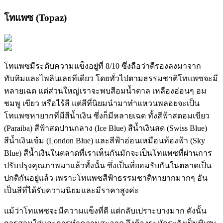
โทแพซ (Topaz)
โทแพซมีระดับความแข็งอยู่ที่ 8/10 ซึ่งถือว่าดีรองลงมาจาก
ทับทิมและไพลินเลยทีเดียว โดยทั่วไปตามธรรมชาติโทแพซจะมี
หลายเฉด แต่ส่วนใหญ่เราจะพบสีอมน้ำตาล เหลืองอ่อนๆ อม
ชมพู เขียว หรือไร้สี แต่สีที่นิยมนำมาทำแหวนพลอยจะเป็น
โทแพซหายากที่มีสีน้ำเงิน ซึ่งก็มีหลายเฉด ทั้งสีฟ้าสดอมเขียว
(Paraiba) สีฟ้าสดปานกลาง (Ice Blue) สีน้ำเงินสด (Swiss Blue)
สีน้ำเงินเข้ม (London Blue) และสีฟ้าอ่อนเหมือนท้องฟ้า (Sky
Blue) สีน้ำเงินในตลาดที่เราเห็นกันมักจะเป็นโทแพซที่ผ่านการ
ปรับปรุงคุณภาพมาแล้วทั้งนั้น ซึ่งเป็นที่ยอมรับกันในตลาดเป็น
ปกติกันอยู่แล้ว เพราะโทแพซสีฟ้าธรรมชาติหายากมากๆ อัน
เป็นสีที่ได้รับความนิยมและมีราคาสูงค่ะ
แม้ว่าโทแพซจะมีความแข็งที่ดี แต่กลับเปราะบางมาก ดังนั้น