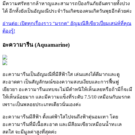
มีความศรัทธากล้าหาญและสามารถป้องกันภัยอันตรายทั้งปวง
ได้ อีกทั้งยังเป็นอัญมณีประจำวันเกิดของคนเกิดวันพุธอีกด้วยค่ะ
อ่านต่อ: เปิดทุกเรื่องราว “มรกต” อัญมณีสีเขียวเปี่ยมเสน่ห์ที่คุณ
ต้องรู้!
อะความารีน (Aquamarine)
อะความารีนเป็นอัญมณีที่มีสีฟ้าใส เล่นแสงได้ดีมากและดู
สะอาดตา เป็นสัญลักษณ์ของความสงบเงียบและการฟื้นฟู
เยียวยา อะความารีนแทบจะไม่มีตำหนิให้เห็นเลยหรือถ้ามีก็จะมี
ให้เห็นน้อยมาก และมีความแข็งที่ระดับ 7.5/10 เหมือนกับมรกต
เพราะเป็นพลอยประเภทเดียวนั่นเองค่ะ
อะความารีนมีสีฟ้า ตั้งแต่ฟ้าใสไปจนถึงฟ้าตุ่นอมเทา โดย
อะความารีนที่มีเนื้อสะอาด และมีสีอมเขียวเหมือนน้ำทะเล
สดใส จะมีมูลค่าสูงที่สุดค่ะ