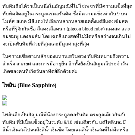
ทับทิมถือได้ว่าเป็นหนึ่งในอัญมณีที่ไม่ใช่เพชรที่มีความแข็งที่สุด
ทับทิมจัดอยู่ในตระกูลแร่คอรันดัม ซึ่งมีความแข็งเท่ากับ 9 บน
โมห์ส-สเกล มีสีแดงให้เลือกหลากหลายเฉดตั้งแต่สีแดงเข้มสด
หรือที่รู้จักกันชื่อ สีแดงเลือดนก (pigeon blood ruby) แดงสด แดง
อมชมพู แดงอมส้ม โดยเฉดสีแดงสดที่ไม่มืดหรือสว่างจนเกินไป
จะเป็นทับทิมที่สวยที่สุดและมีมูลค่าสูงที่สุด
ในความเชื่อตามหลักของแหวนเสริมดวง ทับทิมหมายถึงความ
สำเร็จ ลาภยศ และการมีอายุยืน อีกทั้งยังเป็นอัญมณีประจำวัน
เกิดของคนที่เกิดวันอาทิตย์อีกด้วยค่ะ
ไพลิน (Blue Sapphire)
ไพลินถือเป็นอัญมณีพี่น้องตระกูลคอรันดัม ตระกูลเดียวกันกับ
ทับทิม ที่มีเนื้อแข็งอยู่ในระดับ 9/10 เช่นเดียวกัน แต่ไพลินจะมี
สีน้ำเงินสดไปจนถึงสีน้ำเงินซีด โดยเฉดสีน้ำเงินสดที่ไม่มืดหรือ