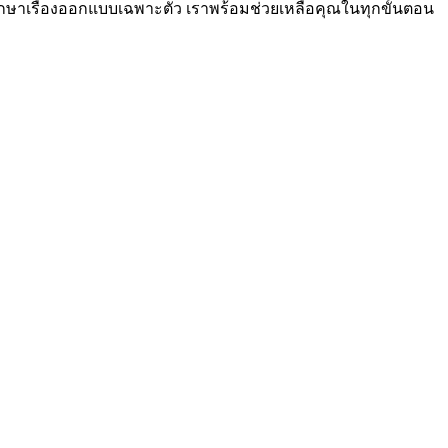
กษาเรื่องออกแบบเฉพาะตัว เราพร้อมช่วยเหลือคุณในทุกขั้นตอน